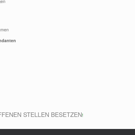
gen
ehmen
andanten
FFENEN STELLEN BESETZEN
!