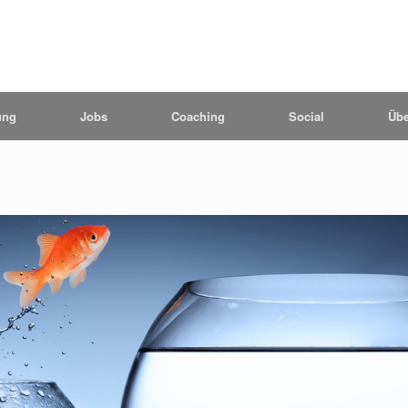
ung
Jobs
Coaching
Social
Übe