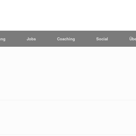
ung
Jobs
Coaching
Social
Übe